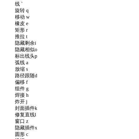
线 `
旋转 q
移动 w
橡皮 e
矩形 r
推拉 t
隐藏剩余i
隐藏相似o
标出线头p
弧线 a
放缩 s
路径跟随d
偏移 f
组件 g
焊接 h
炸开 j
封面插件k
修复直线l
窗口 z
隐藏插件x
圆形 c