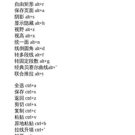
自由矩形 alt+r
保存页面 alt+a
阴影 alt+s
显示隐藏 alt+h
视野 alt+z
视高 alt+x
统一面 alt+n
线倒圆角 alt+d
转多段线 alt+f
转固定段数 alt+g
经典贝赛尔曲线alt+`
联合推拉 alt+t
全选 ctrl+a
保存 ctrl+s
返回 ctrl+z
剪切 ctrl+x
复制 ctrl+c
粘贴 ctrl+v
原地粘贴 ctrl+b
拉线升墙 ctrl+`