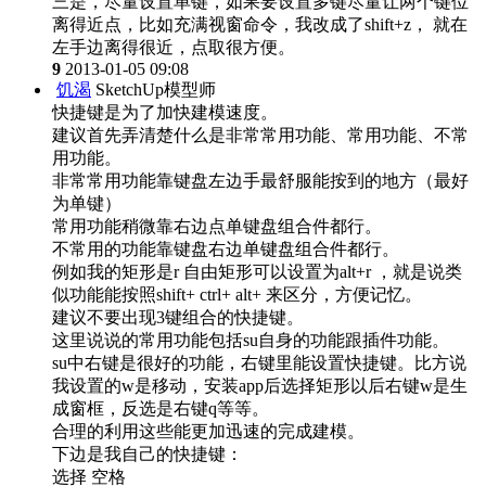
三是，尽量设置单键，如果要设置多键尽量让两个键位
离得近点，比如充满视窗命令，我改成了shift+z， 就在
左手边离得很近，点取很方便。
9
2013-01-05 09:08
饥渴
SketchUp模型师
快捷键是为了加快建模速度。
建议首先弄清楚什么是非常常用功能、常用功能、不常
用功能。
非常常用功能靠键盘左边手最舒服能按到的地方（最好
为单键）
常用功能稍微靠右边点单键盘组合件都行。
不常用的功能靠键盘右边单键盘组合件都行。
例如我的矩形是r 自由矩形可以设置为alt+r ，就是说类
似功能能按照shift+ ctrl+ alt+ 来区分，方便记忆。
建议不要出现3键组合的快捷键。
这里说说的常用功能包括su自身的功能跟插件功能。
su中右键是很好的功能，右键里能设置快捷键。比方说
我设置的w是移动，安装app后选择矩形以后右键w是生
成窗框，反选是右键q等等。
合理的利用这些能更加迅速的完成建模。
下边是我自己的快捷键：
选择 空格