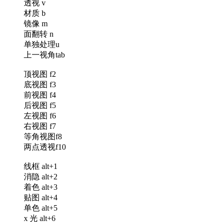
透视 v
材质 b
镜像 m
面翻转 n
单独处理u
上一视角tab
顶视图 f2
底视图 f3
前视图 f4
后视图 f5
左视图 f6
右视图 f7
等角视图f8
两点透视f10
线框 alt+1
消隐 alt+2
着色 alt+3
贴图 alt+4
单色 alt+5
x 光 alt+6