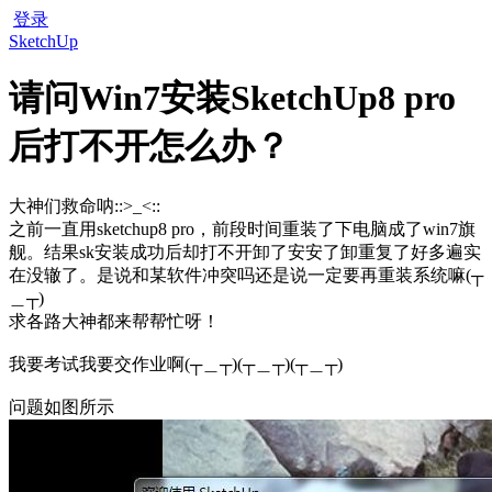
登录
SketchUp
请问Win7安装SketchUp8 pro
后打不开怎么办？
大神们救命呐::>_<::
之前一直用sketchup8 pro，前段时间重装了下电脑成了win7旗
舰。结果sk安装成功后却打不开卸了安安了卸重复了好多遍实
在没辙了。是说和某软件冲突吗还是说一定要再重装系统嘛(┬
＿┬)
求各路大神都来帮帮忙呀！
我要考试我要交作业啊(┬＿┬)(┬＿┬)(┬＿┬)
问题如图所示