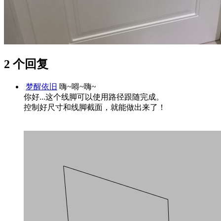
2 个回复
梦醒依旧
嗨~嘚~嗨~
你好...这个线脚可以使用路径跟随完成。
控制好尺寸和线脚截面，就能做出来了！